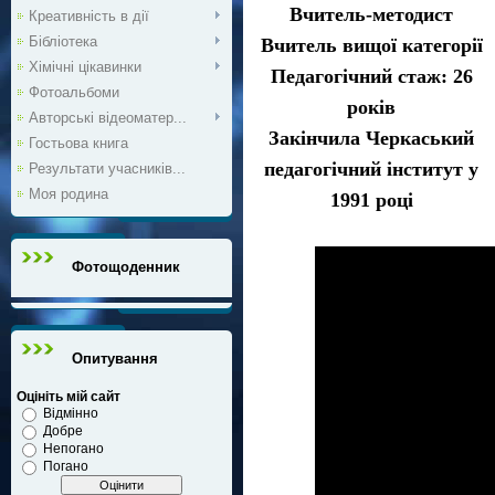
Вчитель-методист
Креативність в дії
Бібліотека
Вчитель вищої категорії
Хімічні цікавинки
Педагогічний стаж: 26
Фотоальбоми
років
Авторські відеоматер...
Закінчила Черкаський
Гостьова книга
педагогічний інститут у
Результати учасників...
Моя родина
1991 році
Фотощоденник
Опитування
Оцініть мій сайт
Відмінно
Добре
Непогано
Погано