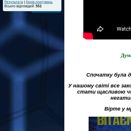
Результати
|
Архів опитувань
Всього відповідей:
551
Дум
Спочатку була ду
У нашому світі все за
стати щасливою чи
негати
Вірте у м