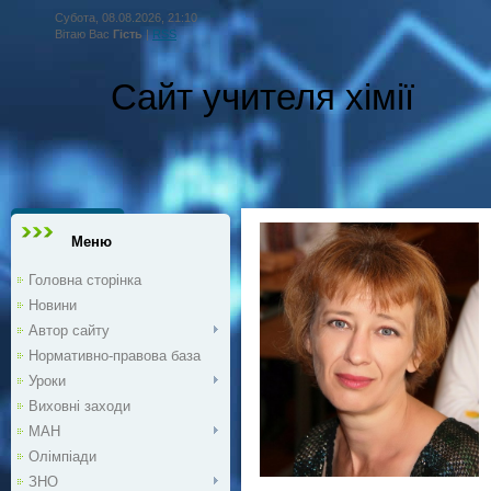
Субота, 08.08.2026, 21:10
Вітаю Вас
Гість
|
RSS
Сайт учителя хімії
Меню
Головна сторінка
Новини
Автор сайту
Нормативно-правова база
Уроки
Виховні заходи
МАН
Олімпіади
ЗНО